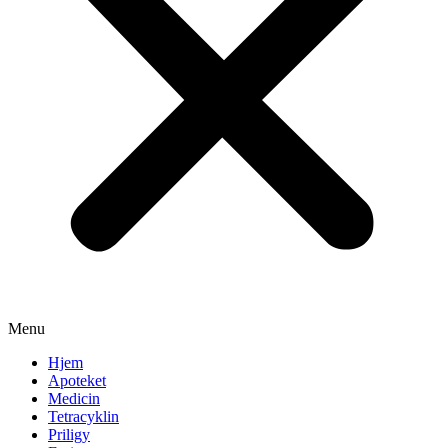
Menu
Hjem
Apoteket
Medicin
Tetracyklin
Priligy