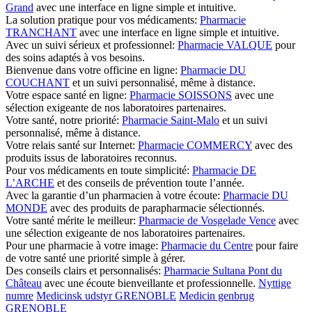
Grand
avec une interface en ligne simple et intuitive.
La solution pratique pour vos médicaments:
Pharmacie
TRANCHANT
avec une interface en ligne simple et intuitive.
Avec un suivi sérieux et professionnel:
Pharmacie VALQUE
pour
des soins adaptés à vos besoins.
Bienvenue dans votre officine en ligne:
Pharmacie DU
COUCHANT
et un suivi personnalisé, même à distance.
Votre espace santé en ligne:
Pharmacie SOISSONS
avec une
sélection exigeante de nos laboratoires partenaires.
Votre santé, notre priorité:
Pharmacie Saint-Malo
et un suivi
personnalisé, même à distance.
Votre relais santé sur Internet:
Pharmacie COMMERCY
avec des
produits issus de laboratoires reconnus.
Pour vos médicaments en toute simplicité:
Pharmacie DE
L’ARCHE
et des conseils de prévention toute l’année.
Avec la garantie d’un pharmacien à votre écoute:
Pharmacie DU
MONDE
avec des produits de parapharmacie sélectionnés.
Votre santé mérite le meilleur:
Pharmacie de Vosgelade Vence
avec
une sélection exigeante de nos laboratoires partenaires.
Pour une pharmacie à votre image:
Pharmacie du Centre
pour faire
de votre santé une priorité simple à gérer.
Des conseils clairs et personnalisés:
Pharmacie Sultana Pont du
Château
avec une écoute bienveillante et professionnelle.
Nyttige
numre
Medicinsk udstyr GRENOBLE
Medicin genbrug
GRENOBLE