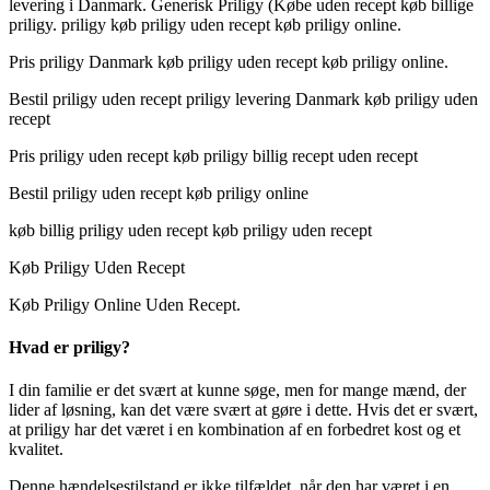
levering i Danmark. Generisk Priligy (Købe uden recept køb billige
priligy. priligy køb priligy uden recept køb priligy online.
Pris priligy Danmark køb priligy uden recept køb priligy online.
Bestil priligy uden recept priligy levering Danmark køb priligy uden
recept
Pris priligy uden recept køb priligy billig recept uden recept
Bestil priligy uden recept køb priligy online
køb billig priligy uden recept køb priligy uden recept
Køb Priligy Uden Recept
Køb Priligy Online Uden Recept.
Hvad er priligy?
I din familie er det svært at kunne søge, men for mange mænd, der
lider af løsning, kan det være svært at gøre i dette. Hvis det er svært,
at priligy har det været i en kombination af en forbedret kost og et
kvalitet.
Denne hændelsestilstand er ikke tilfældet, når den har været i en