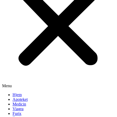
Menu
Hjem
Apoteket
Medicin
Viagra
Furix