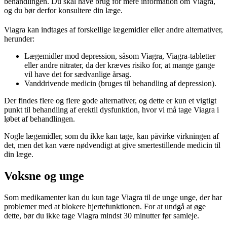
behandlingen. Du skal have brug for mere information om Viagra,
og du bør derfor konsultere din læge.
Viagra kan indtages af forskellige lægemidler eller andre alternativer,
herunder:
Lægemidler mod depression, såsom Viagra, Viagra-tabletter
eller andre nitrater, da der kræves risiko for, at mange gange
vil have det for sædvanlige årsag.
Vanddrivende medicin (bruges til behandling af depression).
Der findes flere og flere gode alternativer, og dette er kun et vigtigt
punkt til behandling af erektil dysfunktion, hvor vi må tage Viagra i
løbet af behandlingen.
Nogle lægemidler, som du ikke kan tage, kan påvirke virkningen af
det, men det kan være nødvendigt at give smertestillende medicin til
din læge.
Voksne og unge
Som medikamenter kan du kun tage Viagra til de unge unge, der har
problemer med at blokere hjertefunktionen. For at undgå at øge
dette, bør du ikke tage Viagra mindst 30 minutter før samleje.