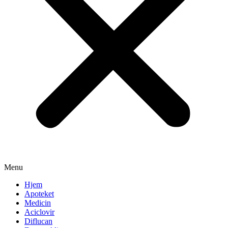
Menu
Hjem
Apoteket
Medicin
Aciclovir
Diflucan