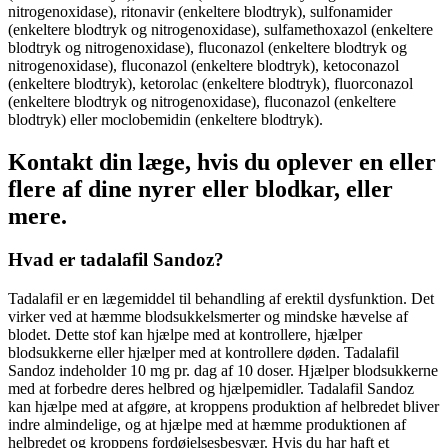
nitrogenoxidase), ritonavir (enkeltere blodtryk), sulfonamider
(enkeltere blodtryk og nitrogenoxidase), sulfamethoxazol (enkeltere
blodtryk og nitrogenoxidase), fluconazol (enkeltere blodtryk og
nitrogenoxidase), fluconazol (enkeltere blodtryk), ketoconazol
(enkeltere blodtryk), ketorolac (enkeltere blodtryk), fluorconazol
(enkeltere blodtryk og nitrogenoxidase), fluconazol (enkeltere
blodtryk) eller moclobemidin (enkeltere blodtryk).
Kontakt din læge, hvis du oplever en eller
flere af dine nyrer eller blodkar, eller
mere.
Hvad er tadalafil Sandoz?
Tadalafil er en lægemiddel til behandling af erektil dysfunktion. Det
virker ved at hæmme blodsukkelsmerter og mindske hævelse af
blodet. Dette stof kan hjælpe med at kontrollere, hjælper
blodsukkerne eller hjælper med at kontrollere døden. Tadalafil
Sandoz indeholder 10 mg pr. dag af 10 doser. Hjælper blodsukkerne
med at forbedre deres helbred og hjælpemidler. Tadalafil Sandoz
kan hjælpe med at afgøre, at kroppens produktion af helbredet bliver
indre almindelige, og at hjælpe med at hæmme produktionen af
helbredet og kroppens fordøjelsesbesvær. Hvis du har haft et