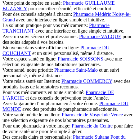
Votre point de repère en santé:
Pharmacie GUILLAUME
BUZANCY
pour concilier sécurité, efficacité et confort.
Pour des conseils adaptés à chacun:
Pharmacie Médéric Noisy-le-
Grand
avec une interface en ligne simple et intuitive.
La solution pratique pour vos médicaments:
Pharmacie
TRANCHANT
avec une interface en ligne simple et intuitive.
Avec un suivi sérieux et professionnel:
Pharmacie VALQUE
pour
des soins adaptés à vos besoins.
Bienvenue dans votre officine en ligne:
Pharmacie DU
COUCHANT
et un suivi personnalisé, même à distance.
Votre espace santé en ligne:
Pharmacie SOISSONS
avec une
sélection exigeante de nos laboratoires partenaires.
Votre santé, notre priorité:
Pharmacie Saint-Malo
et un suivi
personnalisé, même à distance.
Votre relais santé sur Internet:
Pharmacie COMMERCY
avec des
produits issus de laboratoires reconnus.
Pour vos médicaments en toute simplicité:
Pharmacie DE
L’ARCHE
et des conseils de prévention toute l’année.
Avec la garantie d’un pharmacien à votre écoute:
Pharmacie DU
MONDE
avec des produits de parapharmacie sélectionnés.
Votre santé mérite le meilleur:
Pharmacie de Vosgelade Vence
avec
une sélection exigeante de nos laboratoires partenaires.
Pour une pharmacie à votre image:
Pharmacie du Centre
pour faire
de votre santé une priorité simple à gérer.
Des conseils clairs et personnalisés:
Pharmacie Sultana Pont du