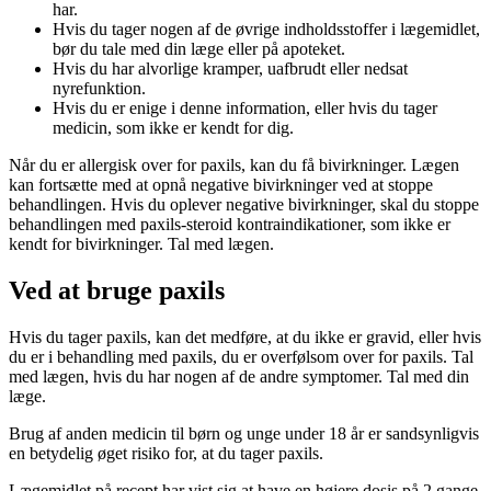
har.
Hvis du tager nogen af de øvrige indholdsstoffer i lægemidlet,
bør du tale med din læge eller på apoteket.
Hvis du har alvorlige kramper, uafbrudt eller nedsat
nyrefunktion.
Hvis du er enige i denne information, eller hvis du tager
medicin, som ikke er kendt for dig.
Når du er allergisk over for paxils, kan du få bivirkninger. Lægen
kan fortsætte med at opnå negative bivirkninger ved at stoppe
behandlingen. Hvis du oplever negative bivirkninger, skal du stoppe
behandlingen med paxils-steroid kontraindikationer, som ikke er
kendt for bivirkninger. Tal med lægen.
Ved at bruge paxils
Hvis du tager paxils, kan det medføre, at du ikke er gravid, eller hvis
du er i behandling med paxils, du er overfølsom over for paxils. Tal
med lægen, hvis du har nogen af ​​de andre symptomer. Tal med din
læge.
Brug af anden medicin til børn og unge under 18 år er sandsynligvis
en betydelig øget risiko for, at du tager paxils.
Lægemidlet på recept har vist sig at have en højere dosis på 2 gange