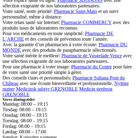
Votre espace santé en ligne:
Pharmacie SOISSONS
avec une
sélection exigeante de nos laboratoires partenaires.
Votre santé, notre priorité:
Pharmacie Saint-Malo
et un suivi
personnalisé, même à distance.
Votre relais santé sur Internet:
Pharmacie COMMERCY
avec des
produits issus de laboratoires reconnus.
Pour vos médicaments en toute simplicité:
Pharmacie DE
L’ARCHE
et des conseils de prévention toute l’année.
Avec la garantie d’un pharmacien à votre écoute:
Pharmacie DU
MONDE
avec des produits de parapharmacie sélectionnés.
Votre santé mérite le meilleur:
Pharmacie de Vosgelade Vence
avec
une sélection exigeante de nos laboratoires partenaires.
Pour une pharmacie à votre image:
Pharmacie du Centre
pour faire
de votre santé une priorité simple à gérer.
Des conseils clairs et personnalisés:
Pharmacie Sultana Pont du
Château
avec une écoute bienveillante et professionnelle.
Nyttige
numre
Medicinsk udstyr GRENOBLE
Medicin genbrug
GRENOBLE
Vores åbningstider
Mandag: 08:00 – 19:15
Tirsdag: 08:00 – 19:15
Onsdag: 08:00 – 19:15
Torsdag: 08:00 – 19:15
Fredag: 08:00 – 19:15
Lørdag: 08:00 – 17:00
Søndag: Konsulter vagterne