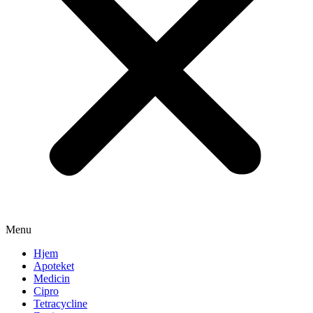
Menu
Hjem
Apoteket
Medicin
Cipro
Tetracycline