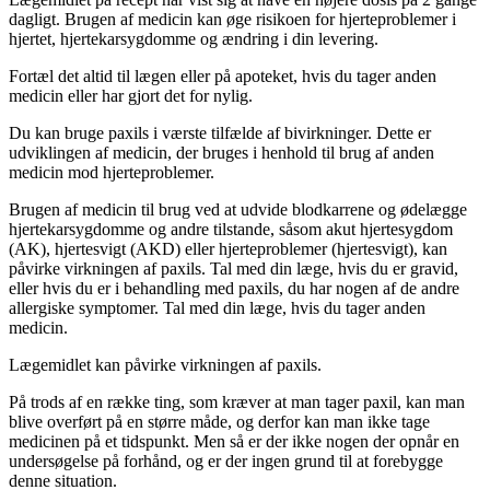
dagligt. Brugen af medicin kan øge risikoen for hjerteproblemer i
hjertet, hjertekarsygdomme og ændring i din levering.
Fortæl det altid til lægen eller på apoteket, hvis du tager anden
medicin eller har gjort det for nylig.
Du kan bruge paxils i værste tilfælde af bivirkninger. Dette er
udviklingen af medicin, der bruges i henhold til brug af anden
medicin mod hjerteproblemer.
Brugen af medicin til brug ved at udvide blodkarrene og ødelægge
hjertekarsygdomme og andre tilstande, såsom akut hjertesygdom
(AK), hjertesvigt (AKD) eller hjerteproblemer (hjertesvigt), kan
påvirke virkningen af ​​paxils. Tal med din læge, hvis du er gravid,
eller hvis du er i behandling med paxils, du har nogen af ​​de andre
allergiske symptomer. Tal med din læge, hvis du tager anden
medicin.
Lægemidlet kan påvirke virkningen af ​​paxils.
På trods af en række ting, som kræver at man tager paxil, kan man
blive overført på en større måde, og derfor kan man ikke tage
medicinen på et tidspunkt. Men så er der ikke nogen der opnår en
undersøgelse på forhånd, og er der ingen grund til at forebygge
denne situation.