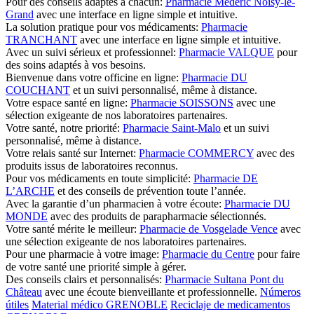
Pour des conseils adaptés à chacun:
Pharmacie Médéric Noisy-le-
Grand
avec une interface en ligne simple et intuitive.
La solution pratique pour vos médicaments:
Pharmacie
TRANCHANT
avec une interface en ligne simple et intuitive.
Avec un suivi sérieux et professionnel:
Pharmacie VALQUE
pour
des soins adaptés à vos besoins.
Bienvenue dans votre officine en ligne:
Pharmacie DU
COUCHANT
et un suivi personnalisé, même à distance.
Votre espace santé en ligne:
Pharmacie SOISSONS
avec une
sélection exigeante de nos laboratoires partenaires.
Votre santé, notre priorité:
Pharmacie Saint-Malo
et un suivi
personnalisé, même à distance.
Votre relais santé sur Internet:
Pharmacie COMMERCY
avec des
produits issus de laboratoires reconnus.
Pour vos médicaments en toute simplicité:
Pharmacie DE
L’ARCHE
et des conseils de prévention toute l’année.
Avec la garantie d’un pharmacien à votre écoute:
Pharmacie DU
MONDE
avec des produits de parapharmacie sélectionnés.
Votre santé mérite le meilleur:
Pharmacie de Vosgelade Vence
avec
une sélection exigeante de nos laboratoires partenaires.
Pour une pharmacie à votre image:
Pharmacie du Centre
pour faire
de votre santé une priorité simple à gérer.
Des conseils clairs et personnalisés:
Pharmacie Sultana Pont du
Château
avec une écoute bienveillante et professionnelle.
Números
útiles
Material médico GRENOBLE
Reciclaje de medicamentos