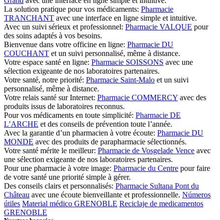
Grand
avec une interface en ligne simple et intuitive.
La solution pratique pour vos médicaments:
Pharmacie
TRANCHANT
avec une interface en ligne simple et intuitive.
Avec un suivi sérieux et professionnel:
Pharmacie VALQUE
pour
des soins adaptés à vos besoins.
Bienvenue dans votre officine en ligne:
Pharmacie DU
COUCHANT
et un suivi personnalisé, même à distance.
Votre espace santé en ligne:
Pharmacie SOISSONS
avec une
sélection exigeante de nos laboratoires partenaires.
Votre santé, notre priorité:
Pharmacie Saint-Malo
et un suivi
personnalisé, même à distance.
Votre relais santé sur Internet:
Pharmacie COMMERCY
avec des
produits issus de laboratoires reconnus.
Pour vos médicaments en toute simplicité:
Pharmacie DE
L’ARCHE
et des conseils de prévention toute l’année.
Avec la garantie d’un pharmacien à votre écoute:
Pharmacie DU
MONDE
avec des produits de parapharmacie sélectionnés.
Votre santé mérite le meilleur:
Pharmacie de Vosgelade Vence
avec
une sélection exigeante de nos laboratoires partenaires.
Pour une pharmacie à votre image:
Pharmacie du Centre
pour faire
de votre santé une priorité simple à gérer.
Des conseils clairs et personnalisés:
Pharmacie Sultana Pont du
Château
avec une écoute bienveillante et professionnelle.
Números
útiles
Material médico GRENOBLE
Reciclaje de medicamentos
GRENOBLE