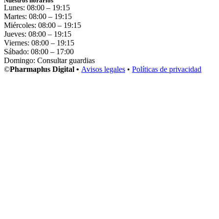
Nuestros horarios
Lunes: 08:00 – 19:15
Martes: 08:00 – 19:15
Miércoles: 08:00 – 19:15
Jueves: 08:00 – 19:15
Viernes: 08:00 – 19:15
Sábado: 08:00 – 17:00
Domingo: Consultar guardias
©
Pharmaplus Digital •
Avisos legales
•
Políticas de privacidad